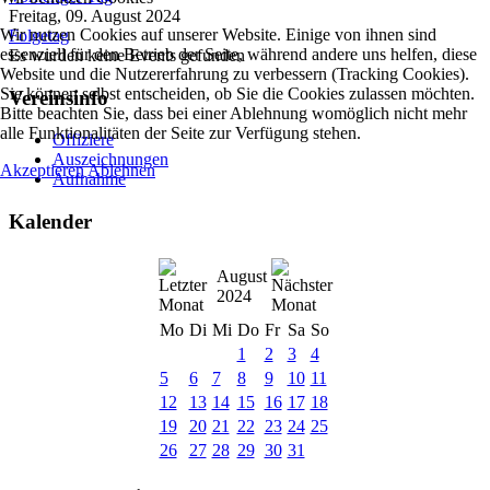
Freitag, 09. August 2024
Wir nutzen Cookies auf unserer Website. Einige von ihnen sind
Folgetag
essenziell für den Betrieb der Seite, während andere uns helfen, diese
Es wurden keine Events gefunden
Website und die Nutzererfahrung zu verbessern (Tracking Cookies).
Sie können selbst entscheiden, ob Sie die Cookies zulassen möchten.
Vereinsinfo
Bitte beachten Sie, dass bei einer Ablehnung womöglich nicht mehr
alle Funktionalitäten der Seite zur Verfügung stehen.
Offiziere
Auszeichnungen
Akzeptieren
Ablehnen
Aufnahme
Kalender
August
2024
Mo
Di
Mi
Do
Fr
Sa
So
1
2
3
4
5
6
7
8
9
10
11
12
13
14
15
16
17
18
19
20
21
22
23
24
25
26
27
28
29
30
31