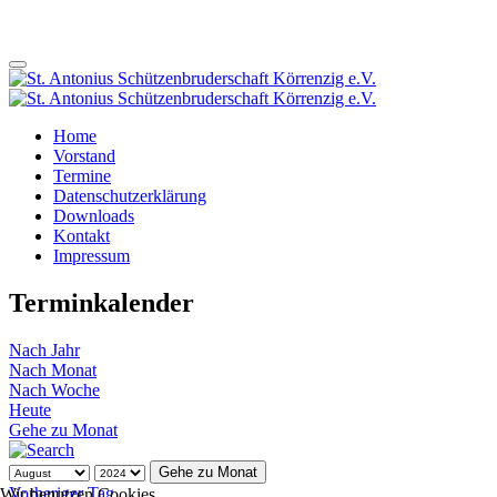
Home
Vorstand
Termine
Datenschutzerklärung
Downloads
Kontakt
Impressum
Terminkalender
Nach Jahr
Nach Monat
Nach Woche
Heute
Gehe zu Monat
Gehe zu Monat
Vorheriger Tag
Wir benutzen Cookies