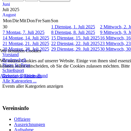
Juni
Juli 2025
August
Mon
Die
Mit
Don
Fre
Sam
Son
30
1
Dienstag, 1. Juli 2025
2
Mittwoch, 2. J
7
Montag, 7. Juli 2025
8
Dienstag, 8. Juli 2025
9
Mittwoch, 9. J
14
Montag, 14. Juli 2025
15
Dienstag, 15. Juli 2025
16
Mittwoch, 16.
21
Montag, 21. Juli 2025
22
Dienstag, 22. Juli 2025
23
Mittwoch, 23.
28
Montag, 28. Juli 2025
29
Dienstag, 29. Juli 2025
30
Mittwoch, 30.
Wir benutzen Cookies
Vorstand
Bruderschaft
Wir nutzen Cookies auf unserer Website. Einige von ihnen sind essenzi
Pfarre St. Peter
können selbst entscheiden, ob Sie die Cookies zulassen möchten. Bitte
Schießsport
Dekanat, Diözese, Bund
Akzeptieren
Ablehnen
Alle Kategorien ...
Events aller Kategorien anzeigen
Vereinsinfo
Offiziere
Auszeichnungen
Aufnahme