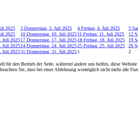
uli 2025
3
Donnerstag, 3. Juli 2025
4
Freitag, 4. Juli 2025
5
Sa
uli 2025
10
Donnerstag, 10. Juli 2025
11
Freitag, 11. Juli 2025
12
S
 Juli 2025
17
Donnerstag, 17. Juli 2025
18
Freitag, 18. Juli 2025
19
S
 Juli 2025
24
Donnerstag, 24. Juli 2025
25
Freitag, 25. Juli 2025
26
S
 Juli 2025
31
Donnerstag, 31. Juli 2025
1
2
ell für den Betrieb der Seite, während andere uns helfen, diese Websit
 beachten Sie, dass bei einer Ablehnung womöglich nicht mehr alle Funk