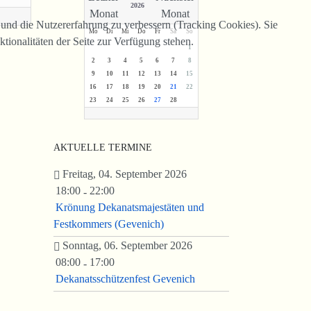
2026
e und die Nutzererfahrung zu verbessern (Tracking Cookies). Sie
Mo
Di
Mi
Do
Fr
Sa
So
tionalitäten der Seite zur Verfügung stehen.
1
2
3
4
5
6
7
8
9
10
11
12
13
14
15
16
17
18
19
20
21
22
23
24
25
26
27
28
AKTUELLE TERMINE
Freitag, 04. September 2026
18:00
22:00
-
Krönung Dekanatsmajestäten und
Festkommers (Gevenich)
Sonntag, 06. September 2026
08:00
17:00
-
Dekanatsschützenfest Gevenich