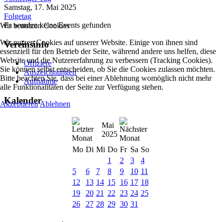
Samstag, 17. Mai 2025
Folgetag
Es wurden keine Events gefunden
Wir benutzen Cookies
Wir nutzen Cookies auf unserer Website. Einige von ihnen sind
Vereinsinfo
essenziell für den Betrieb der Seite, während andere uns helfen, diese
Website und die Nutzererfahrung zu verbessern (Tracking Cookies).
Offiziere
Sie können selbst entscheiden, ob Sie die Cookies zulassen möchten.
Auszeichnungen
Bitte beachten Sie, dass bei einer Ablehnung womöglich nicht mehr
Aufnahme
alle Funktionalitäten der Seite zur Verfügung stehen.
Kalender
Akzeptieren
Ablehnen
Mai
2025
Mo
Di
Mi
Do
Fr
Sa
So
1
2
3
4
5
6
7
8
9
10
11
12
13
14
15
16
17
18
19
20
21
22
23
24
25
26
27
28
29
30
31