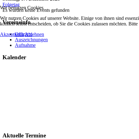
Folgetag
Wir benutzen Cookies
Es wurden keine Events gefunden
Wir nutzen Cookies auf unserer Website. Einige von ihnen sind essenzi
Vereinsinfo
können selbst entscheiden, ob Sie die Cookies zulassen möchten. Bitte
Offiziere
Akzeptieren
Ablehnen
Auszeichnungen
Aufnahme
Kalender
Aktuelle Termine