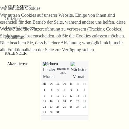
VEREINSINFO
Wir benutzen Cookies
Wir nutzen Cookies auf unserer Website. Einige von ihnen sind
Offiziere
essenziell für den Betrieb der Seite, während andere uns helfen, diese
Auszeichnungen
Website und die Nutzererfahrung zu verbessern (Tracking Cookies).
Sie können selbst entscheiden, ob Sie die Cookies zulassen möchten.
Aufnahme
Bitte beachten Sie, dass bei einer Ablehnung womöglich nicht mehr
alle Funktionalitäten der Seite zur Verfügung stehen.
KALENDER
Akzeptieren
Ablehnen
Dezember
2025
Mo
Di
Mi
Do
Fr
Sa
So
1
2
3
4
5
6
7
8
9
10
11
12
13
14
15
16
17
18
19
20
21
22
23
24
25
26
27
28
29
30
31