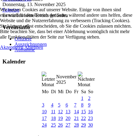
Donnerstag, 13. November 2025
Wir nutzen Cookies auf unserer Website. Einige von ihnen sind
Folgetag
essenziell für den Betrieb der Seite, während andere uns helfen, diese
Es wurden keine Events gefunden
Website und die Nutzererfahrung zu verbessern (Tracking Cookies).
Sie können selbst entscheiden, ob Sie die Cookies zulassen möchten.
Vereinsinfo
Bitte beachten Sie, dass bei einer Ablehnung womöglich nicht mehr
alle Funktionalitäten der Seite zur Verfügung stehen.
Offiziere
Auszeichnungen
Akzeptieren
Ablehnen
Aufnahme
Kalender
November
2025
Mo
Di
Mi
Do
Fr
Sa
So
1
2
3
4
5
6
7
8
9
10
11
12
13
14
15
16
17
18
19
20
21
22
23
24
25
26
27
28
29
30