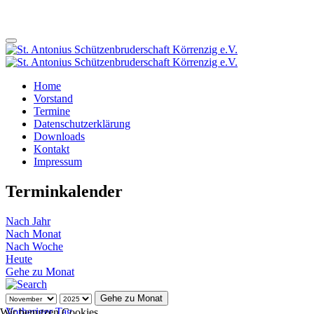
Home
Vorstand
Termine
Datenschutzerklärung
Downloads
Kontakt
Impressum
Terminkalender
Nach Jahr
Nach Monat
Nach Woche
Heute
Gehe zu Monat
Gehe zu Monat
Vorheriger Tag
Wir benutzen Cookies