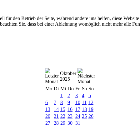
ell für den Betrieb der Seite, während andere uns helfen, diese Websit
 beachten Sie, dass bei einer Ablehnung womöglich nicht mehr alle Funk
Oktober
2025
Mo
Di
Mi
Do
Fr
Sa
So
1
2
3
4
5
6
7
8
9
10
11
12
13
14
15
16
17
18
19
20
21
22
23
24
25
26
27
28
29
30
31