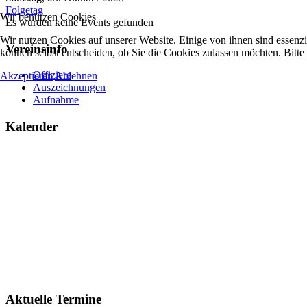
Folgetag
Wir benutzen Cookies
Es wurden keine Events gefunden
Wir nutzen Cookies auf unserer Website. Einige von ihnen sind essenzi
Vereinsinfo
können selbst entscheiden, ob Sie die Cookies zulassen möchten. Bitte
Offiziere
Akzeptieren
Ablehnen
Auszeichnungen
Aufnahme
Kalender
Aktuelle Termine