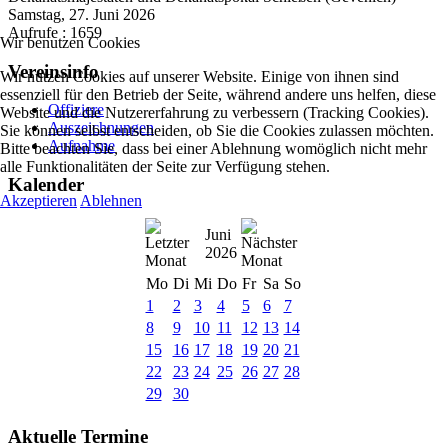
Samstag, 27. Juni 2026
Aufrufe
: 1659
Wir benutzen Cookies
Vereinsinfo
Wir nutzen Cookies auf unserer Website. Einige von ihnen sind
essenziell für den Betrieb der Seite, während andere uns helfen, diese
Offiziere
Website und die Nutzererfahrung zu verbessern (Tracking Cookies).
Auszeichnungen
Sie können selbst entscheiden, ob Sie die Cookies zulassen möchten.
Aufnahme
Bitte beachten Sie, dass bei einer Ablehnung womöglich nicht mehr
alle Funktionalitäten der Seite zur Verfügung stehen.
Kalender
Akzeptieren
Ablehnen
Juni
2026
Mo
Di
Mi
Do
Fr
Sa
So
1
2
3
4
5
6
7
8
9
10
11
12
13
14
15
16
17
18
19
20
21
22
23
24
25
26
27
28
29
30
Aktuelle Termine